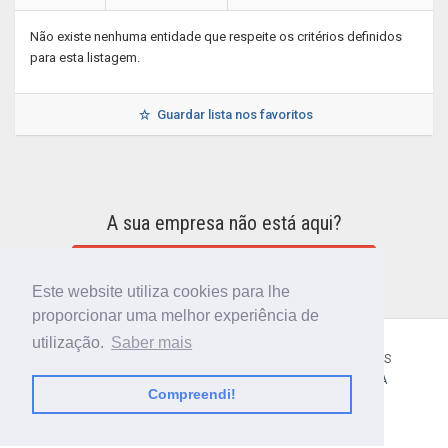
Não existe nenhuma entidade que respeite os critérios definidos
para esta listagem.
Guardar lista nos favoritos
A sua empresa não está aqui?
INCLUIR A SUA EMPRESA NO DIRETÓRIO
Este website utiliza cookies para lhe
proporcionar uma melhor experiência de
utilização.
Saber mais
CÓDIGO POSTAL
SOBRE NÓS
TERMOS E CONDIÇÕES
POLÍTICA DE PRIVACIDADE
CONTACTOS
AJUDA
Compreendi!
© 2018 CIBERFORMA LDA.