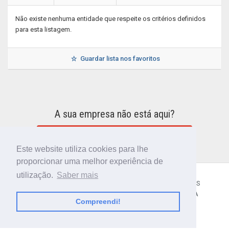
Não existe nenhuma entidade que respeite os critérios definidos
para esta listagem.
Guardar lista nos favoritos
A sua empresa não está aqui?
INCLUIR A SUA EMPRESA NO DIRETÓRIO
Este website utiliza cookies para lhe
proporcionar uma melhor experiência de
utilização.
Saber mais
CÓDIGO POSTAL
SOBRE NÓS
TERMOS E CONDIÇÕES
POLÍTICA DE PRIVACIDADE
CONTACTOS
AJUDA
Compreendi!
© 2018 CIBERFORMA LDA.