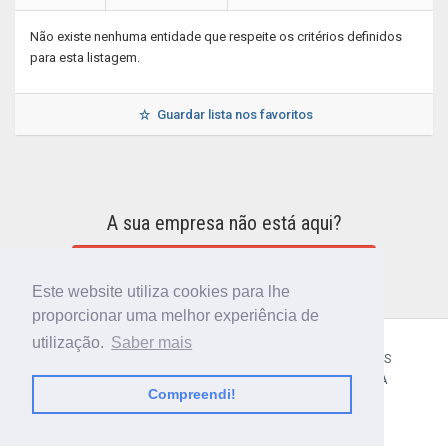
Não existe nenhuma entidade que respeite os critérios definidos
para esta listagem.
Guardar lista nos favoritos
A sua empresa não está aqui?
INCLUIR A SUA EMPRESA NO DIRETÓRIO
Este website utiliza cookies para lhe
proporcionar uma melhor experiência de
utilização.
Saber mais
CÓDIGO POSTAL
SOBRE NÓS
TERMOS E CONDIÇÕES
POLÍTICA DE PRIVACIDADE
CONTACTOS
AJUDA
Compreendi!
© 2018 CIBERFORMA LDA.