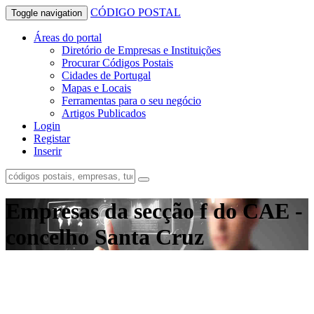
CÓDIGO
POSTAL
Toggle navigation
Áreas do portal
Diretório de Empresas e Instituições
Procurar Códigos Postais
Cidades de Portugal
Mapas e Locais
Ferramentas para o seu negócio
Artigos Publicados
Login
Registar
Inserir
Empresas da secção f do CAE -
concelho Santa Cruz