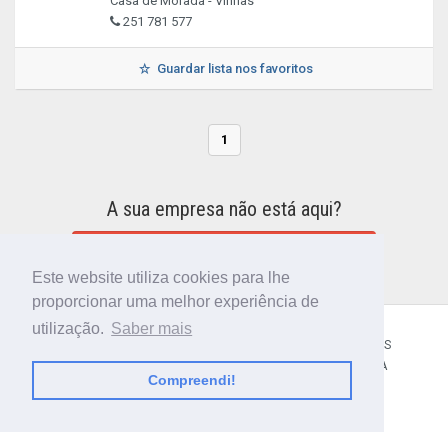
Casa de Morada - Vinhas
251 781 577
Guardar lista nos favoritos
1
A sua empresa não está aqui?
INCLUIR A SUA EMPRESA NO DIRETÓRIO
Este website utiliza cookies para lhe
proporcionar uma melhor experiência de
utilização.
Saber mais
CÓDIGO POSTAL
SOBRE NÓS
TERMOS E CONDIÇÕES
POLÍTICA DE PRIVACIDADE
CONTACTOS
AJUDA
Compreendi!
© 2018 CIBERFORMA LDA.