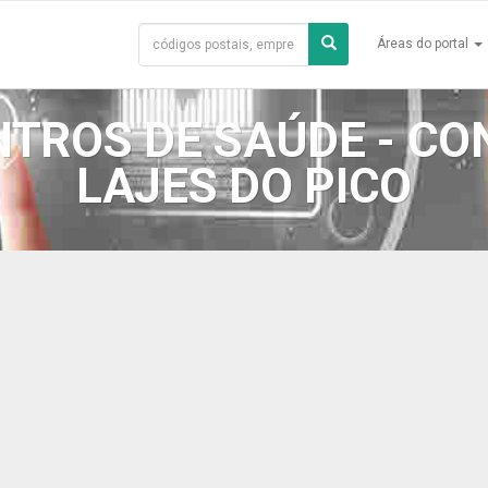
Áreas do portal
NTROS DE SAÚDE - C
LAJES DO PICO