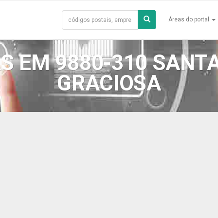
Áreas do portal
S EM 9880-310 SANTA
GRACIOSA