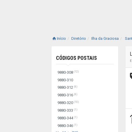
Início
Diretório
Ilha da Graciosa
San
CÓDIGOS POSTAIS
E
(12)
9880-308
9880-310
(6)
9880-312
(6)
9880-316
(10)
9880-320
(1)
9880-333
(1)
9880-344
(1)
9880-346