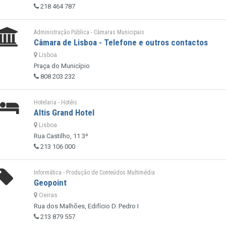
218 464 787
Administração Pública - Câmaras Municipais
Câmara de Lisboa - Telefone e outros contactos
Lisboa
Praça do Município
808 203 232
Hotelaria - Hotéis
Altis Grand Hotel
Lisboa
Rua Castilho, 11 3º
213 106 000
Informática - Produção de Conteúdos Multimédia
Geopoint
Oeiras
Rua dos Malhões, Edifício D. Pedro I
213 879 557