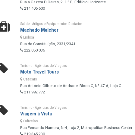
Rua a Gazeta D'Oeiras, 2, 1.º B, Edifício Horizonte
214 406 600
Saúde - Artigos e Equipamentos Dentários
Machado Malcher
Lisboa
Rua da Constituição, 2331/2341
222 050 036
Turismo - Agências de Viagens
Moto Travel Tours
Cascais
Rua António Gilberto de Andrade, Bloco C, Nº 47-A, Loja C
211 992 772
Turismo - Agências de Viagens
Viagem à Vista
Odivelas
Rua Fernando Namora, Nr4, Loja 2, Metropolitan Business Center
219 345 230