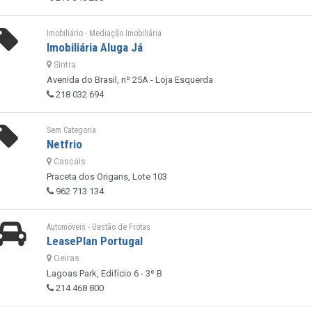
Imobiliário - Mediação Imobiliária
Imobiliária Aluga Já
Sintra
Avenida do Brasil, nº 25A - Loja Esquerda
218 032 694
Sem Categoria
Netfrio
Cascais
Praceta dos Origans, Lote 103
962 713 134
Automóveis - Gestão de Frotas
LeasePlan Portugal
Oeiras
Lagoas Park, Edifício 6 - 3º B
214 468 800