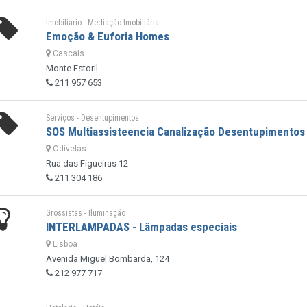
Imobiliário - Mediação Imobiliária
Emoção & Euforia Homes
Cascais
Monte Estoril
211 957 653
Serviços - Desentupimentos
SOS Multiassisteencia Canalização Desentupimentos
Odivelas
Rua das Figueiras 12
211 304 186
Grossistas - Iluminação
INTERLAMPADAS - Lâmpadas especiais
Lisboa
Avenida Miguel Bombarda, 124
212 977 717