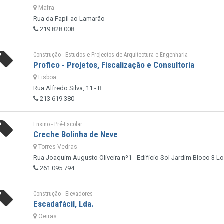
Mafra
Rua da Fapil ao Lamarão
219 828 008
Construção - Estudos e Projectos de Arquitectura e Engenharia
Profico - Projetos, Fiscalização e Consultoria
Lisboa
Rua Alfredo Silva, 11 - B
213 619 380
Ensino - Pré-Escolar
Creche Bolinha de Neve
Torres Vedras
Rua Joaquim Augusto Oliveira nº1 - Edifício Sol Jardim Bloco 3 Lo
261 095 794
Construção - Elevadores
Escadafácil, Lda.
Oeiras