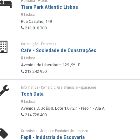
Hotelaria - Hotéis
Tiara Park Atlantic Lisboa
Lisboa
Rua Castilho, 149
213 818 700
Construção - Empresas
Cafe - Sociedade de Construções
Lisboa
Avenida da Liberdade, 129 ,9º - B
213 242 950
Informática - Comércio, Assistência e Reparações
Tech Data
Lisboa
Avenida D. João II, Lote 1.07.2.1 - Piso 1 - Ala A
214 728 400
Grossistas - Artigos e Produtos de Limpeza
Fapil - Indústria de Escovaria