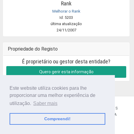
Rank
Melhorar o Rank
Id: 5203
última atualização
24/11/2007
Propriedade do Registo
É proprietário ou gestor desta entidade?
Quero gerir esta informação
Este website utiliza cookies para lhe
proporcionar uma melhor experiência de
utilização.
Saber mais
CÓDIGO POSTAL
SOBRE NÓS
TERMOS E CONDIÇÕES
POLÍTICA DE PRIVACIDADE
CONTACTOS
AJUDA
Compreendi!
© 2018 CIBERFORMA LDA.