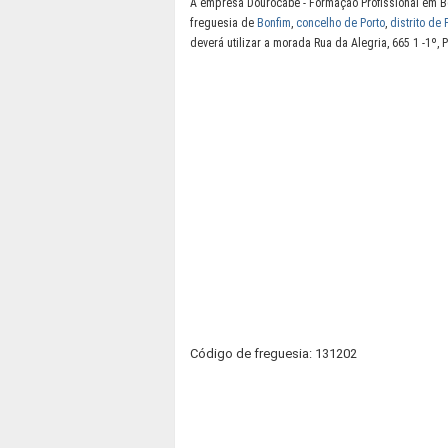
A empresa Dourocabe - Formação Profissional em Be
freguesia de
Bonfim
,
concelho de Porto
,
distrito de 
deverá utilizar a morada Rua da Alegria, 665 1 -1º,
Código de freguesia: 131202