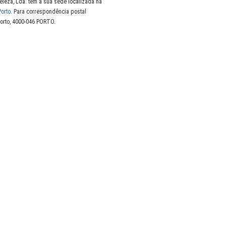
leza, Lda. tem a sua sede localizada na
Porto
. Para correspondência postal
 Porto, 4000-046 PORTO.