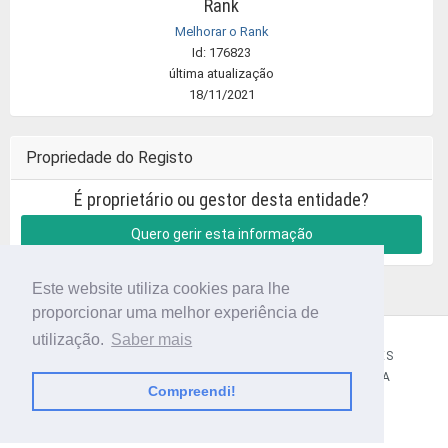
Rank
Melhorar o Rank
Id: 176823
última atualização
18/11/2021
Propriedade do Registo
É proprietário ou gestor desta entidade?
Quero gerir esta informação
Este website utiliza cookies para lhe
proporcionar uma melhor experiência de
utilização.
Saber mais
CÓDIGO POSTAL
SOBRE NÓS
TERMOS E CONDIÇÕES
POLÍTICA DE PRIVACIDADE
CONTACTOS
AJUDA
Compreendi!
© 2018 CIBERFORMA LDA.