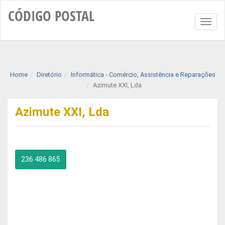
CÓDIGO
POSTAL
Toggl
naviga
Home
Diretório
Informática - Comércio, Assistência e Reparações
Azimute XXI, Lda
Azimute XXI, Lda
236 486 865