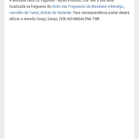
A entidade Casa Os Faguntas - Apoio a Idosos, Lda. tem a sua sede
localizada na freguesia de
União das Freguesias de Madalena e Beselga
,
concelho de Tomar
,
distrito de Santarém
. Para correspondência postal deverá
utilizar a morada Corujo, Corujo, 2305-420 MADALENA TMR.