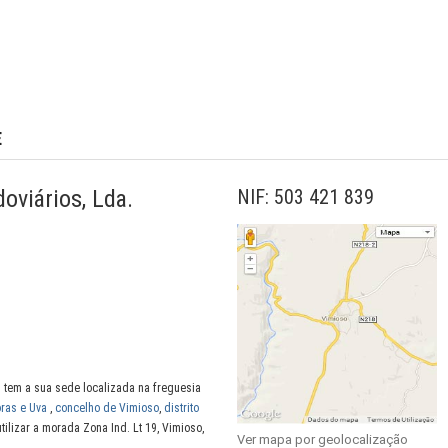
E
oviários, Lda.
NIF: 503 421 839
. tem a sua sede localizada na freguesia
oras e Uva
,
concelho de Vimioso
,
distrito
tilizar a morada Zona Ind. Lt 19, Vimioso,
Ver mapa por geolocalização