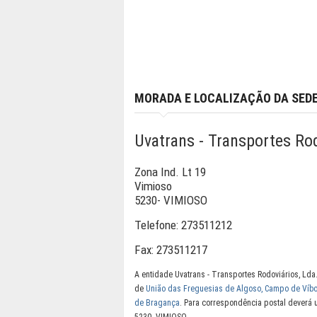
MORADA E LOCALIZAÇÃO DA SED
Uvatrans - Transportes Rod
Zona Ind. Lt 19
Vimioso
5230- VIMIOSO
Telefone:
273511212
Fax:
273511217
A entidade Uvatrans - Transportes Rodoviários, Lda
de
União das Freguesias de Algoso, Campo de Víb
de Bragança
. Para correspondência postal deverá u