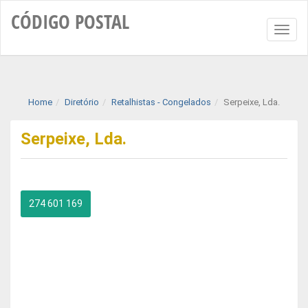
CÓDIGO
POSTAL
Toggl
naviga
Home
Diretório
Retalhistas - Congelados
Serpeixe, Lda.
Serpeixe, Lda.
274 601 169