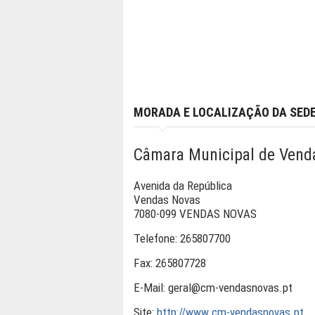
MORADA E LOCALIZAÇÃO DA SED
Câmara Municipal de Vend
Avenida da República
Vendas Novas
7080-099 VENDAS NOVAS
Telefone:
265807700
Fax:
265807728
E-Mail:
geral@cm-vendasnovas.pt
Site:
http://www.cm-vendasnovas.pt