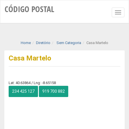
CÓDIGO
POSTAL
Toggl
naviga
Home
Diretório
Sem Categoria
Casa Martelo
Casa Martelo
Lat: 40.63864 / Lng: -8.65158
234 425 127
919 700 882