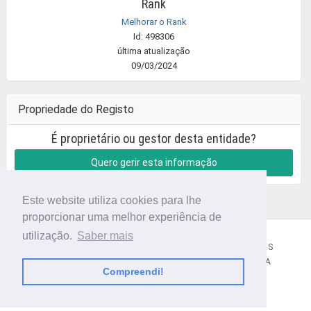
Rank
Melhorar o Rank
Id: 498306
última atualização
09/03/2024
Propriedade do Registo
É proprietário ou gestor desta entidade?
Quero gerir esta informação
Este website utiliza cookies para lhe
proporcionar uma melhor experiência de
utilização.
Saber mais
CÓDIGO POSTAL
SOBRE NÓS
TERMOS E CONDIÇÕES
POLÍTICA DE PRIVACIDADE
CONTACTOS
AJUDA
Compreendi!
© 2018 CIBERFORMA LDA.