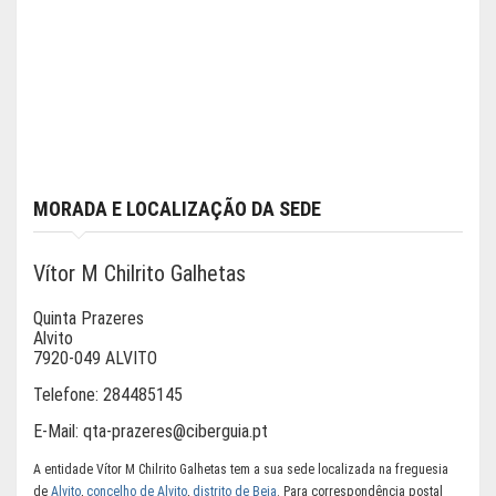
MORADA E LOCALIZAÇÃO DA SEDE
Vítor M Chilrito Galhetas
Quinta Prazeres
Alvito
7920-049 ALVITO
Telefone:
284485145
E-Mail:
qta-prazeres@ciberguia.pt
A entidade Vítor M Chilrito Galhetas tem a sua sede localizada na freguesia
de
Alvito
,
concelho de Alvito
,
distrito de Beja
. Para correspondência postal