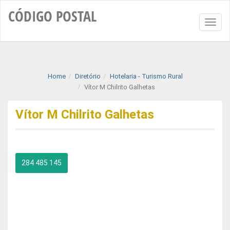
CÓDIGO
POSTAL
Toggl
naviga
Home
Diretório
Hotelaria - Turismo Rural
Vítor M Chilrito Galhetas
Vítor M Chilrito Galhetas
284 485 145