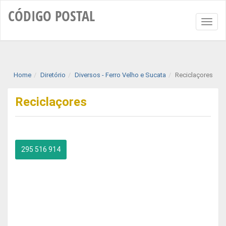
CÓDIGO
POSTAL
Toggl
naviga
Home
Diretório
Diversos - Ferro Velho e Sucata
Reciclaçores
Reciclaçores
295 516 914