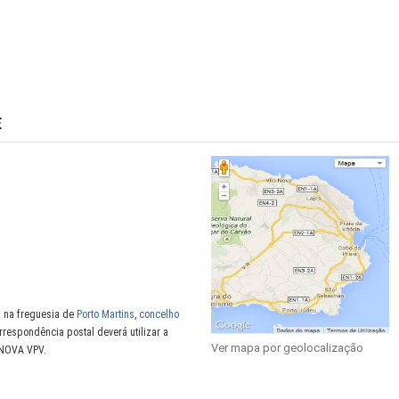
E
a na freguesia de
Porto Martins
,
concelho
orrespondência postal deverá utilizar a
Ver mapa por geolocalização
 NOVA VPV.