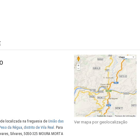
E
o
ede localizada na freguesia de
União das
Ver mapa por geolocalização
Peso da Régua
,
distrito de Vila Real
. Para
ilvares, Silvares, 5050-325 MOURA MORTA