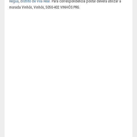
Régua
,
distrito de Vila Real
. Para correspondência postal deverá utilizar a
morada Vinhós, Vinhós, 5050-402 VINHÓS PRG.