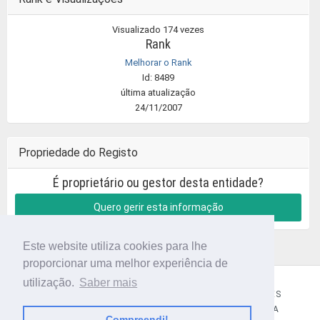
Visualizado 174 vezes
Rank
Melhorar o Rank
Id: 8489
última atualização
24/11/2007
Propriedade do Registo
É proprietário ou gestor desta entidade?
Quero gerir esta informação
Este website utiliza cookies para lhe
proporcionar uma melhor experiência de
utilização.
Saber mais
CÓDIGO POSTAL
SOBRE NÓS
TERMOS E CONDIÇÕES
POLÍTICA DE PRIVACIDADE
CONTACTOS
AJUDA
Compreendi!