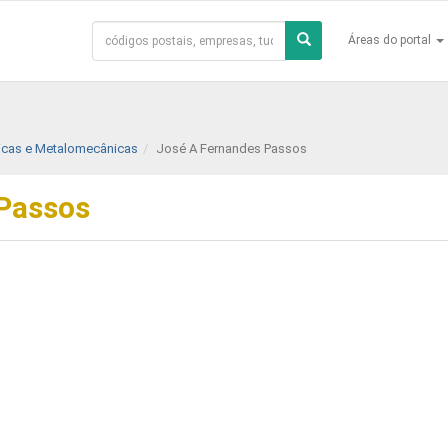
Áreas do portal
gicas e Metalomecânicas
José A Fernandes Passos
Passos