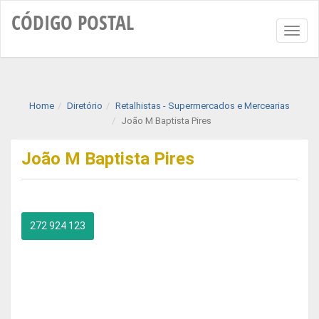
CÓDIGO
POSTAL
Toggl
naviga
Home
Diretório
Retalhistas - Supermercados e Mercearias
João M Baptista Pires
João M Baptista Pires
272 924 123