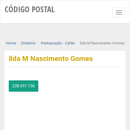
CÓDIGO
POSTAL
Toggl
naviga
Home
Diretório
Restauração - Cafés
Ilda M Nascimento Gomes
Ilda M Nascimento Gomes
238 691 136