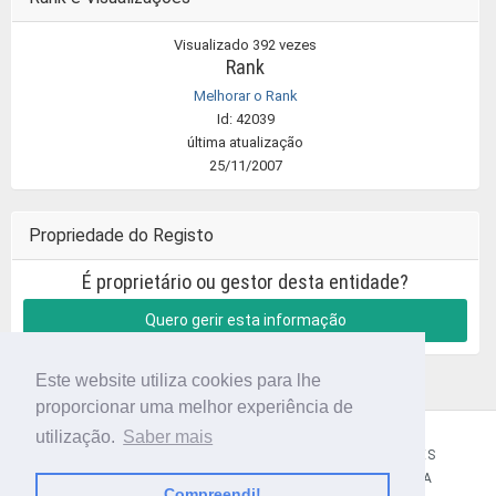
Visualizado 392 vezes
Rank
Melhorar o Rank
Id: 42039
última atualização
25/11/2007
Propriedade do Registo
É proprietário ou gestor desta entidade?
Quero gerir esta informação
Este website utiliza cookies para lhe
proporcionar uma melhor experiência de
utilização.
Saber mais
CÓDIGO POSTAL
SOBRE NÓS
TERMOS E CONDIÇÕES
POLÍTICA DE PRIVACIDADE
CONTACTOS
AJUDA
Compreendi!