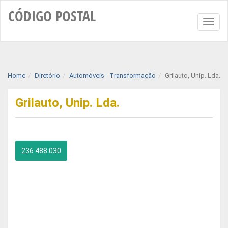
CÓDIGO
POSTAL
Toggl
naviga
Home
Diretório
Automóveis - Transformação
Grilauto, Unip. Lda.
Grilauto, Unip. Lda.
236 488 030