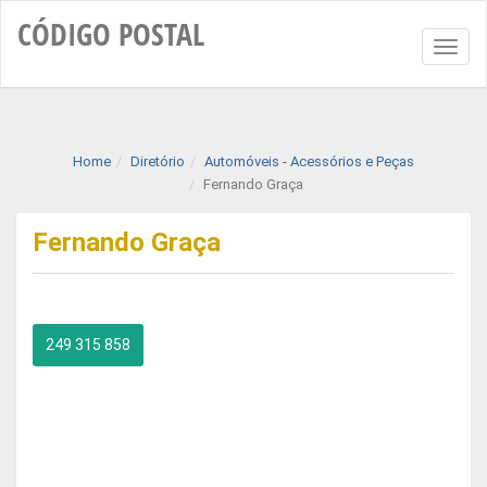
CÓDIGO
POSTAL
Toggl
naviga
Home
Diretório
Automóveis - Acessórios e Peças
Fernando Graça
Fernando Graça
249 315 858