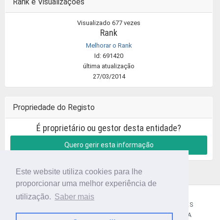
Rank e Visualizações
Visualizado 677 vezes
Rank
Melhorar o Rank
Id: 691420
última atualização
27/03/2014
Propriedade do Registo
É proprietário ou gestor desta entidade?
Quero gerir esta informação
Este website utiliza cookies para lhe
proporcionar uma melhor experiência de
utilização.
Saber mais
CÓDIGO POSTAL
SOBRE NÓS
TERMOS E CONDIÇÕES
POLÍTICA DE PRIVACIDADE
CONTACTOS
AJUDA