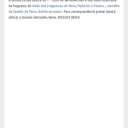
A escola Escola básica do 1.º ciclo de Serradelo tem a sua sede localizada
na freguesia de
União das Freguesias de Raiva, Pedorido e Paraíso
,
concelho
de Castelo de Paiva
,
distrito de Aveiro
. Para correspondência postal deverá
utilizar a morada Serradelo, Raiva, 4550-623 RAIVA.