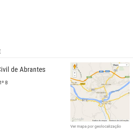
E
ivil de Abrantes
1º B
Ver mapa por geolocalização