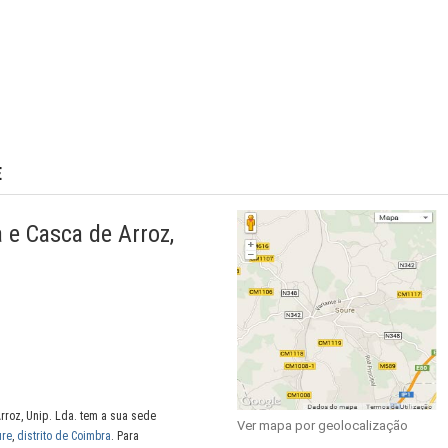
E
 e Casca de Arroz,
rroz, Unip. Lda. tem a sua sede
Ver mapa por geolocalização
ure
,
distrito de Coimbra
. Para