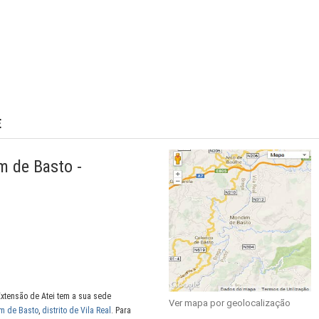
E
m de Basto -
xtensão de Atei tem a sua sede
Ver mapa por geolocalização
m de Basto
,
distrito de Vila Real
. Para