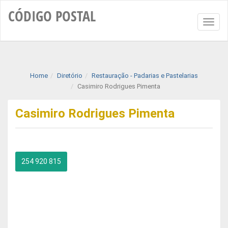
CÓDIGO
POSTAL
Toggl
naviga
Home
Diretório
Restauração - Padarias e Pastelarias
Casimiro Rodrigues Pimenta
Casimiro Rodrigues Pimenta
254 920 815