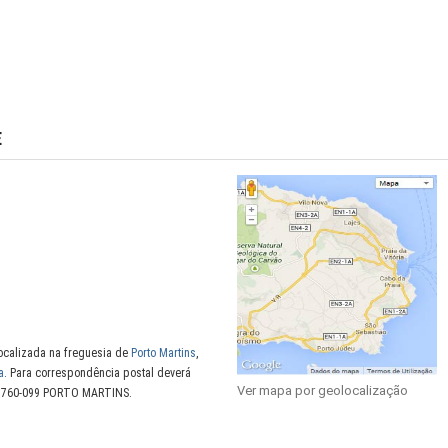
E
localizada na freguesia de
Porto Martins
,
a
. Para correspondência postal deverá
Ver mapa por geolocalização
s, 9760-099 PORTO MARTINS.