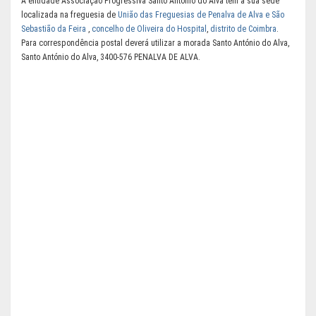
A entidade Associação Progressiva Santo António do Alva tem a sua sede
localizada na freguesia de
União das Freguesias de Penalva de Alva e São
Sebastião da Feira
,
concelho de Oliveira do Hospital
,
distrito de Coimbra
.
Para correspondência postal deverá utilizar a morada Santo António do Alva,
Santo António do Alva, 3400-576 PENALVA DE ALVA.