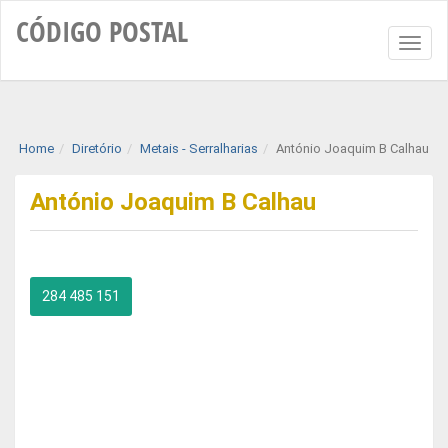
CÓDIGO
POSTAL
Toggl
naviga
Home
Diretório
Metais - Serralharias
António Joaquim B Calhau
António Joaquim B Calhau
284 485 151