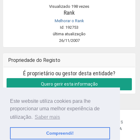
Visualizado 198 vezes
Rank
Melhorar o Rank
Id: 192753
última atualização
26/11/2007
Propriedade do Registo
É proprietário ou gestor desta entidade?
Quero gerir esta informação
Este website utiliza cookies para lhe
proporcionar uma melhor experiência de
utilização.
Saber mais
CÓDIGO POSTAL
SOBRE NÓS
TERMOS E CONDIÇÕES
POLÍTICA DE PRIVACIDADE
CONTACTOS
AJUDA
Compreendi!