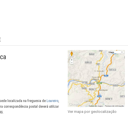
E
eca
sede localizada na freguesia de
Loureiro
,
ara correspondência postal deverá utilizar
Ver mapa por geolocalização
RG.