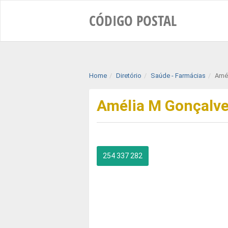
CÓDIGO
POSTAL
Home
Diretório
Saúde - Farmácias
Amé
Amélia M Gonçalv
254 337 282