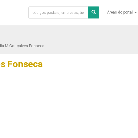
Áreas do portal
lia M Gonçalves Fonseca
es Fonseca