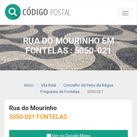
CÓDIGO
POSTAL
Toggl
naviga
RUA DO MOURINHO EM
FONTELAS : 5050-021
Início
Vila Real
Concelho de Peso da Régua
Freguesia de Fontelas
5050-021
Rua do Mourinho
5050-021 FONTELAS
Ver no Google Maps