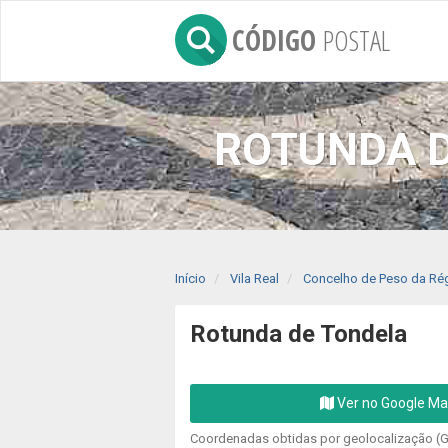
CÓDIGO
POSTAL
ROTUNDA D
Início
Vila Real
Concelho de Peso da Ré
Rotunda de Tondela
Ver no Google M
Coordenadas obtidas por geolocalização (