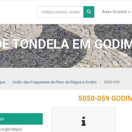
Áreas do portal
E TONDELA EM GODIM 
gua
União das Freguesias de Peso da Régua e Godim
5050-059
5050-059 GODI
aps
Google Maps)