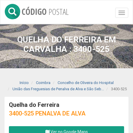
CÓDIGO
POSTAL
Toggl
naviga
QUELHA DO FERREIRA EM
CARVALHA : 3400-525
Início
Coimbra
Concelho de Oliveira do Hospital
União das Freguesias de Penalva de Alva e São Seb...
3400-525
Quelha do Ferreira
3400-525 PENALVA DE ALVA
Ver no Google Maps