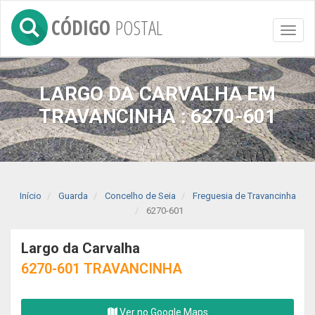
CÓDIGO
POSTAL
Toggl
naviga
LARGO DA CARVALHA EM
TRAVANCINHA : 6270-601
Início
Guarda
Concelho de Seia
Freguesia de Travancinha
6270-601
Largo da Carvalha
6270-601 TRAVANCINHA
Ver no Google Maps