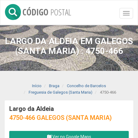
CÓDIGO
POSTAL
Toggl
naviga
LARGO DA ALDEIA EM GALEGOS
(SANTA MARIA) : 4750-466
Início
Braga
Concelho de Barcelos
Freguesia de Galegos (Santa Maria)
4750-466
Largo da Aldeia
4750-466 GALEGOS (SANTA MARIA)
Ver no Google Maps