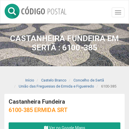
CÓDIGO
POSTAL
Toggl
naviga
CASTANHEIRA FUNDEIRA EM
SERTÃ : 6100-385
Início
Castelo Branco
Concelho de Sertã
União das Freguesias de Ermida e Figueiredo
6100-385
Castanheira Fundeira
6100-385 ERMIDA SRT
Ver no Google Maps