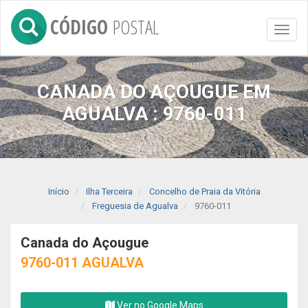
CÓDIGO
POSTAL
Toggl
naviga
CANADA DO AÇOUGUE EM
AGUALVA : 9760-011
Início
Ilha Terceira
Concelho de Praia da Vitória
Freguesia de Agualva
9760-011
Canada do Açougue
9760-011 AGUALVA
Ver no Google Maps