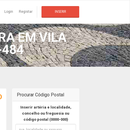
Login
Registar
INSERIR
RA EM VILA
-484
Procurar Código Postal
O
Inserir artéria e localidade,
concelho ou freguesia ou
código postal (0000-000)