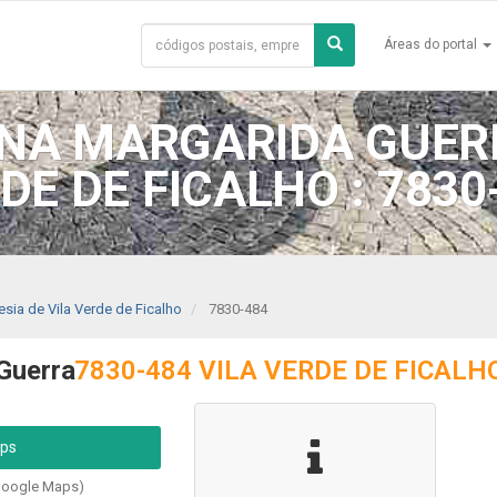
Áreas do portal
NA MARGARIDA GUER
DE DE FICALHO : 7830
esia de Vila Verde de Ficalho
7830-484
Guerra
7830-484 VILA VERDE DE FICALH
aps
Google Maps)