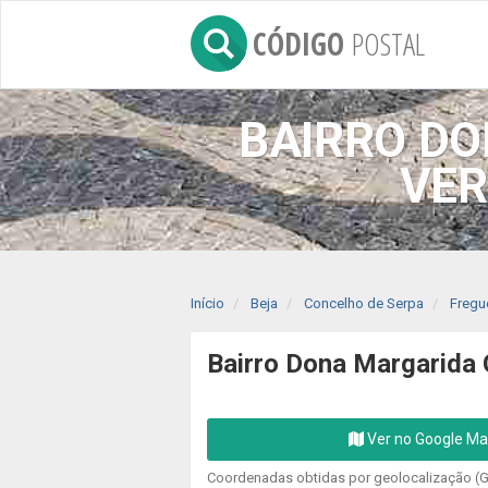
CÓDIGO
POSTAL
BAIRRO DO
VER
Início
Beja
Concelho de Serpa
Fregu
Bairro Dona Margarida 
Ver no Google M
Coordenadas obtidas por geolocalização (