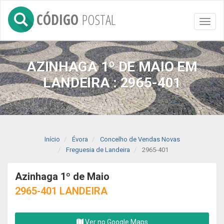
CÓDIGO
POSTAL
Toggl
naviga
AZINHAGA 1º DE MAIO EM
LANDEIRA : 2965-401
Início
Évora
Concelho de Vendas Novas
Freguesia de Landeira
2965-401
Azinhaga 1º de Maio
2965-401 LANDEIRA
Ver no Google Maps