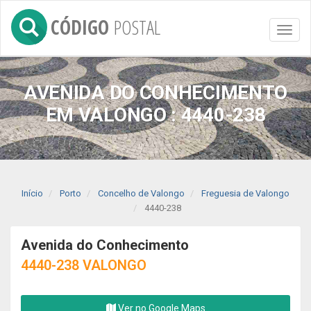
CÓDIGO
POSTAL
Toggl
naviga
AVENIDA DO CONHECIMENTO
EM VALONGO : 4440-238
Início
Porto
Concelho de Valongo
Freguesia de Valongo
4440-238
Avenida do Conhecimento
4440-238 VALONGO
Ver no Google Maps