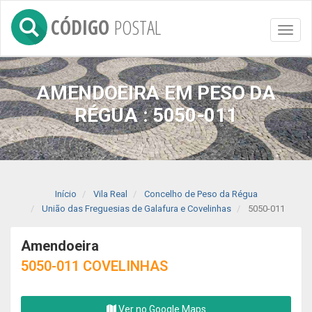
CÓDIGO
POSTAL
Toggl
naviga
AMENDOEIRA EM PESO DA
RÉGUA : 5050-011
Início
Vila Real
Concelho de Peso da Régua
União das Freguesias de Galafura e Covelinhas
5050-011
Amendoeira
5050-011 COVELINHAS
Ver no Google Maps