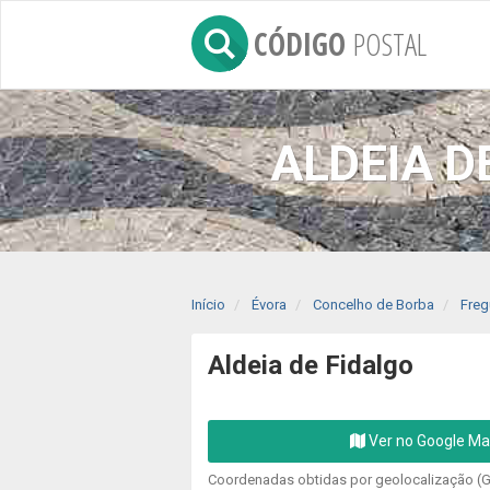
CÓDIGO
POSTAL
ALDEIA D
Início
Évora
Concelho de Borba
Freg
Aldeia de Fidalgo
Ver no Google M
Coordenadas obtidas por geolocalização (