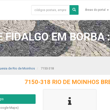
Áreas do portal
E FIDALGO EM BORBA :
uesia de Rio de Moinhos
7150-318
7150-318 RIO DE MOINHOS BR
aps
Google Maps)