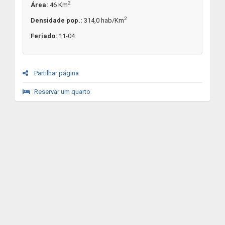
2
Área:
46 Km
2
Densidade pop.:
314,0 hab/Km
Feriado:
11-04
Partilhar página
Reservar um quarto